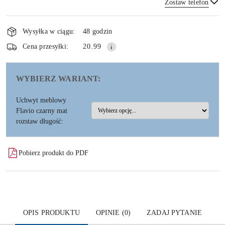
Zostaw telefon
Dostępność
i
Wysyłka w ciągu:
48 godzin
dostawa
Wyślij
Cena przesyłki:
20.99
WYBIERZ WARIANT:
Uchwyt meblowy
Flavio czarny mat
rozstaw długość:
Pobierz produkt do PDF
OPIS PRODUKTU
OPINIE (0)
ZADAJ PYTANIE