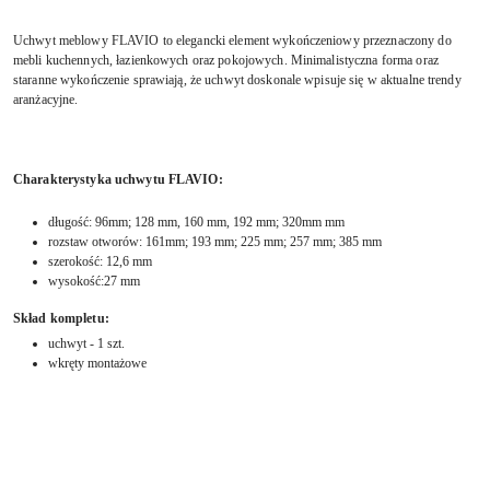
Uchwyt meblowy FLAVIO to elegancki element wykończeniowy przeznaczony do
mebli kuchennych, łazienkowych oraz pokojowych. Minimalistyczna forma oraz
staranne wykończenie sprawiają, że uchwyt doskonale wpisuje się w aktualne trendy
aranżacyjne.
Charakterystyka uchwytu FLAVIO:
długość: 96mm; 128 mm, 160 mm, 192 mm; 320mm mm
rozstaw otworów: 161mm; 193 mm; 225 mm; 257 mm; 385 mm
szerokość: 12,6 mm
wysokość:27 mm
Skład kompletu:
uchwyt - 1 szt.
wkręty montażowe