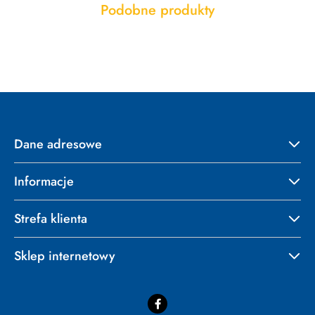
Produkty
Podobne produkty
Pomiń karuzelę produktów
o
statusie:
Dane adresowe
Informacje
Strefa klienta
Sklep internetowy