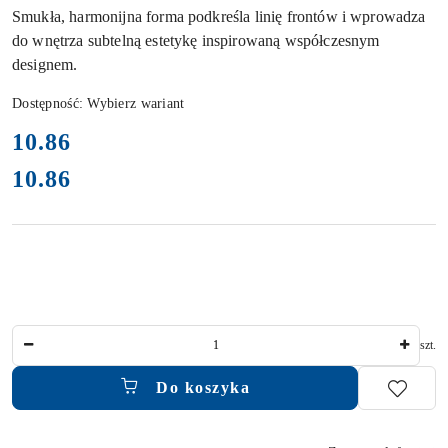
Smukła, harmonijna forma podkreśla linię frontów i wprowadza
do wnętrza subtelną estetykę inspirowaną współczesnym
designem.
Dostępność:
Wybierz wariant
cena:
10.86
10.86
Cena:
Ilość
szt.
Do koszyka