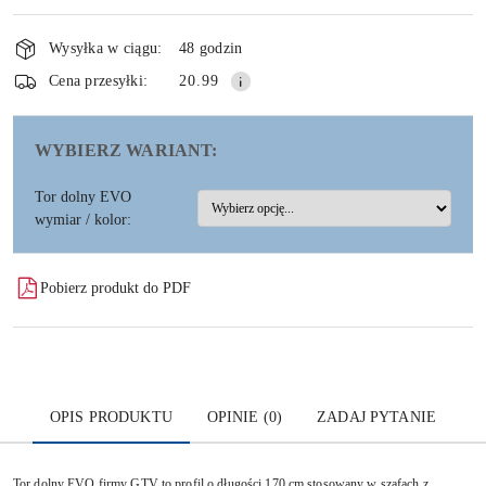
Dostępność
i
Wysyłka w ciągu:
48 godzin
dostawa
Wyślij
Cena przesyłki:
20.99
WYBIERZ WARIANT:
Tor dolny EVO
wymiar / kolor:
Pobierz produkt do PDF
OPIS PRODUKTU
OPINIE (0)
ZADAJ PYTANIE
Tor dolny EVO firmy GTV to profil o długości 170 cm stosowany w szafach z