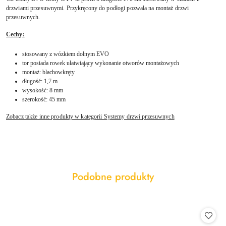
drzwiami przesuwnymi. Przykręcony do podłogi pozwala na montaż drzwi
przesuwnych.
Cechy:
stosowany z wózkiem dolnym EVO
tor posiada rowek ułatwiający wykonanie otworów montażowych
montaż: blachowkręty
długość: 1,7 m
wysokość: 8 mm
szerokość: 45 mm
Zobacz także inne produkty w kategorii Systemy drzwi przesuwnych
Produkty
Podobne produkty
Pomiń karuzelę produktów
o
statusie: