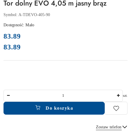
Tor dolny EVO 4,05 m jasny brąz
Symbol:
A-TDEVO-405-90
Dostępność:
Mało
cena:
83.89
83.89
Cena:
Ilość
szt.
Do koszyka
Zostaw telefon