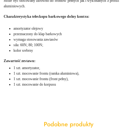
Może być stosowany zarówno do frontów pełnych jak i wykonanych z profili
aluminiowych.
Charakterystyka teleskopu barkowego dolny kontra:
amortyzator olejowy
przeznaczony do klap barkowych
wymaga stosowania zawiasów
siła: 60N; 80; 100N;
kolor srebrny
Zawartość zestawu:
1 szt. amortyzator,
1 szt. mocowanie frontu (ramka aluminiowa),
1 szt. mocowanie frontu (front pełny),
1 szt. mocowanie do korpusu
Produkty
Podobne produkty
Pomiń karuzelę produktów
o