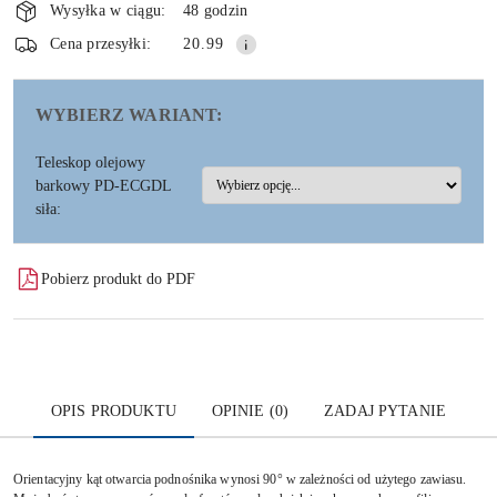
i
Wysyłka w ciągu:
48 godzin
dostawa
Wyślij
Cena przesyłki:
20.99
WYBIERZ WARIANT:
Teleskop olejowy
barkowy PD-ECGDL
siła:
Pobierz produkt do PDF
OPIS PRODUKTU
OPINIE (0)
ZADAJ PYTANIE
Orientacyjny kąt otwarcia podnośnika wynosi 90° w zależności od użytego zawiasu.