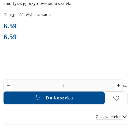
amortyzację przy otwieraniu szafek.
Dostępność:
Wybierz wariant
cena:
6.59
6.59
Cena:
Ilość
szt.
Do koszyka
Zostaw telefon
Dostępność