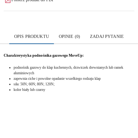
OPIS PRODUKTU
OPINIE (0)
ZADAJ PYTANIE
Charakterystyka podnośnika gazowego MoveUp:
podnośnik gazowy do klap kuchennych, drzwiczek drewnianych lub ramek
aluminiowych
zapewnia ciche i powolne opadanie wszelkiego rodzaju klap
siła: 50N; 60N; 80N; 120N;
kolor biały lub czarny