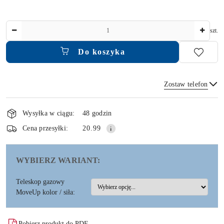
Ilość
szt.
Do koszyka
Zostaw telefon
Dostępność
i
Wysyłka w ciągu:
48 godzin
dostawa
Wyślij
Cena przesyłki:
20.99
WYBIERZ WARIANT:
Teleskop gazowy
MoveUp kolor / siła:
Pobierz produkt do PDF