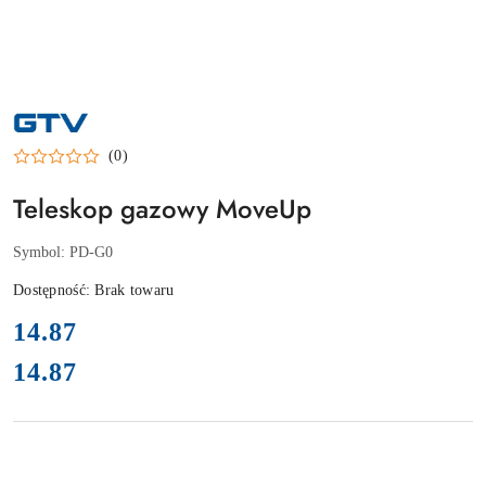
NAZWA
PRODUCENTA:
GTV
(0)
Teleskop gazowy MoveUp
Symbol:
PD-G0
Dostępność:
Brak towaru
cena:
14.87
14.87
Cena: