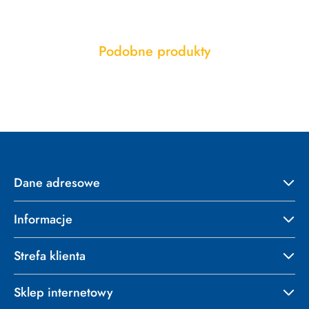
Produkty
Podobne produkty
Pomiń karuzelę produktów
o
statusie:
Dane adresowe
Informacje
Strefa klienta
Sklep internetowy