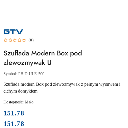
NAZWA
PRODUCENTA:
GTV
(0)
Szuflada Modern Box pod
zlewozmywak U
Symbol:
PB-D-ULE-500
Szuflada modern Box pod zlewozmywak z pełnym wysuwem i
cichym domykiem.
Dostępność:
Mało
cena:
151.78
151.78
Cena: