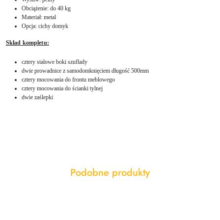
Obciążenie: do 40 kg
Materiał: metal
Opcja: cichy domyk
Skład kompletu
:
cztery stalowe boki szuflady
dwie prowadnice z samodomknięciem długość 500mm
cztery mocowania do frontu meblowego
cztery mocowania do ścianki tylnej
dwie zaślepki
Produkty
Podobne produkty
Pomiń karuzelę produktów
o
statusie: