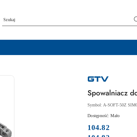
NAZWA
PRODUCENTA:
GTV
Spowalniacz d
Symbol:
A-SOFT-50Z SIM
Dostępność:
Mało
cena:
104.82
Cena: