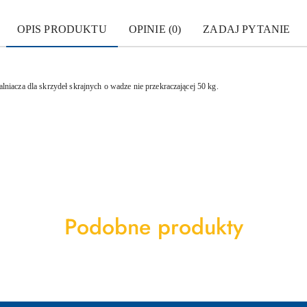
OPIS PRODUKTU
OPINIE (0)
ZADAJ PYTANIE
acza dla skrzydeł skrajnych o wadze nie przekraczającej 50 kg.
Produkty
Podobne produkty
o
statusie: