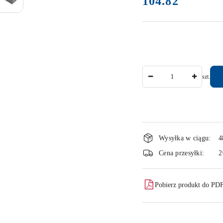
104.82
Ilość
szt.
Dostępność
Wysyłka w ciągu:
4
i
Cena przesyłki:
2
dostawa
Pobierz produkt do PD