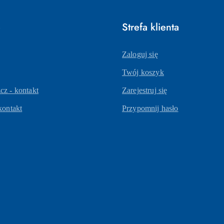
e
Strefa klienta
Zaloguj się
Twój koszyk
z - kontakt
Zarejestruj się
kontakt
Przypomnij hasło