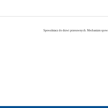
Spowalniacz do drzwi przesuwnych. Mechanizm spowalni
Pomiń karuzelę produktów