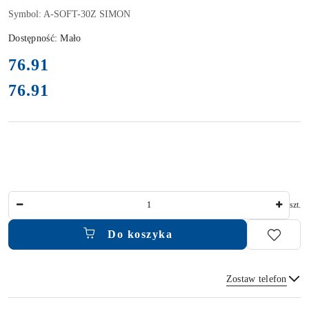
Symbol:
A-SOFT-30Z SIMON
Dostępność:
Mało
cena:
76.91
76.91
Cena:
Ilość
szt.
Do koszyka
Zostaw telefon
Dostępność