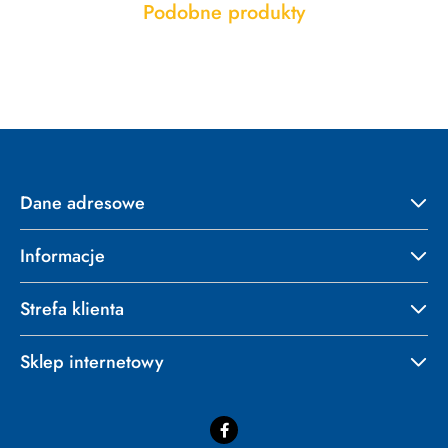
Produkty
Podobne produkty
Pomiń karuzelę produktów
o
statusie:
Dane adresowe
Informacje
Strefa klienta
Sklep internetowy