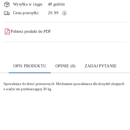
i
Wysyłka w ciągu:
48 godzin
dostawa
Wyślij
Cena przesyłki:
20.99
Pobierz produkt do PDF
OPIS PRODUKTU
OPINIE (0)
ZADAJ PYTANIE
Spowalniacz do drzwi przesuwnych. Mechanizm spowalniacza dla skrzydeł skrajnych
o wadze nie przekraczającej 30 kg.