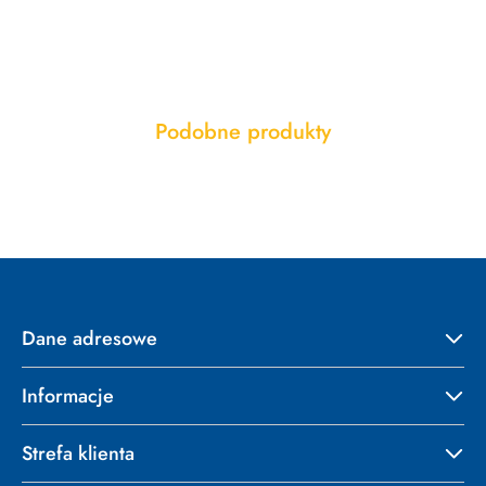
Produkty
Podobne produkty
Pomiń karuzelę produktów
o
statusie:
Dane adresowe
Informacje
Strefa klienta