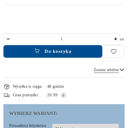
Ilość
szt.
Do koszyka
Zostaw telefon
Dostępność
i
Wysyłka w ciągu:
48 godzin
dostawa
Wyślij
Cena przesyłki:
20.99
WYBIERZ WARIANT:
Prowadnica łożyskowa