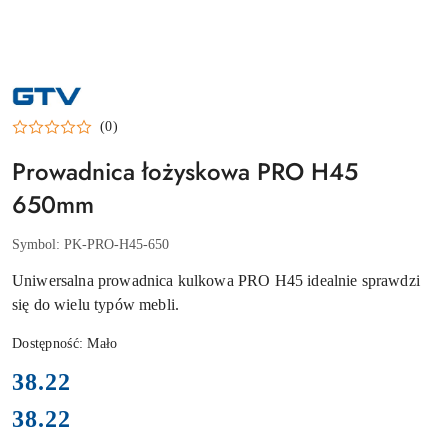
NAZWA
PRODUCENTA:
GTV
(0)
Prowadnica łożyskowa PRO H45
650mm
Symbol:
PK-PRO-H45-650
Uniwersalna prowadnica kulkowa PRO H45 idealnie sprawdzi
się do wielu typów mebli.
Dostępność:
Mało
cena:
38.22
38.22
Cena: