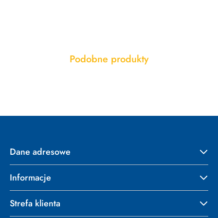
Produkty
Podobne produkty
Pomiń karuzelę produktów
o
statusie:
Dane adresowe
Informacje
Strefa klienta