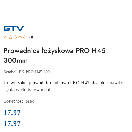
NAZWA
PRODUCENTA:
GTV
(0)
Prowadnica łożyskowa PRO H45
300mm
Symbol:
PK-PRO-H45-300
Uniwersalna prowadnica kulkowa PRO H45 idealnie sprawdzi
się do wielu typów mebli.
Dostępność:
Mało
cena:
17.97
17.97
Cena: