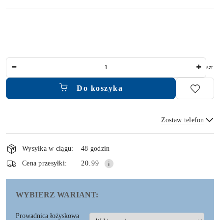
Ilość
szt.
Do koszyka
Zostaw telefon
Dostępność
i
Wysyłka w ciągu:
48 godzin
dostawa
Wyślij
Cena przesyłki:
20.99
WYBIERZ WARIANT:
Prowadnica łożyskowa