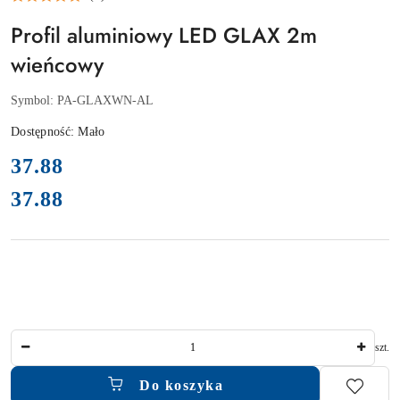
Profil aluminiowy LED GLAX 2m
wieńcowy
Symbol:
PA-GLAXWN-AL
Dostępność:
Mało
cena:
37.88
37.88
Cena:
Ilość
szt.
Do koszyka