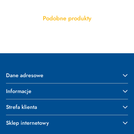
Produkty
Podobne produkty
Pomiń karuzelę produktów
o
statusie:
Dane adresowe
Informacje
Strefa klienta
Sklep internetowy