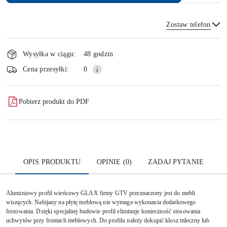
Zostaw telefon
Dostępność
i
Wysyłka w ciągu:
48 godzin
dostawa
Wyślij
Cena przesyłki:
0
Pobierz produkt do PDF
OPIS PRODUKTU
OPINIE (0)
ZADAJ PYTANIE
Aluminiowy profil wieńcowy GLAX firmy GTV przeznaczony jest do mebli
wiszących. Nabijany na płytę meblową nie wymaga wykonania dodatkowego
frezowania. Dzięki specjalnej budowie profil eliminuje konieczność stosowania
uchwytów przy frontach meblowych. Do profilu należy dokupić klosz mleczny lub