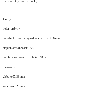
transparentny oraz uszczelkę.
Cechy:
kolor: srebrny
do taśm LED o maksymalnej szerokości 10 mm
stopień ochronności: IP20
do płyty meblowej o grubości: 18 mm
długość: 2 m
głębokość: 33 mm
wysokość: 20 mm