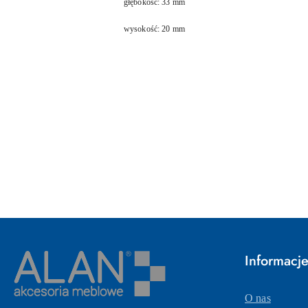
głębokość: 33 mm
wysokość: 20 mm
Pomiń karuzelę produktów
Informacj
O nas