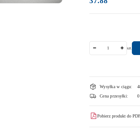
37.88
Ilość
szt.
Dostępność
Wysyłka w ciągu:
4
i
Cena przesyłki:
0
dostawa
Pobierz produkt do PD