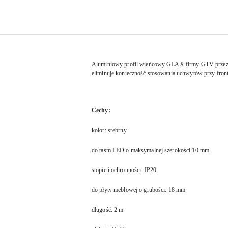
Aluminiowy profil wieńcowy GLAX firmy GTV przeznac
eliminuje konieczność stosowania uchwytów przy front
Cechy:
kolor: srebrny
do taśm LED o maksymalnej szerokości 10 mm
stopień ochronności: IP20
do płyty meblowej o grubości: 18 mm
długość: 2 m