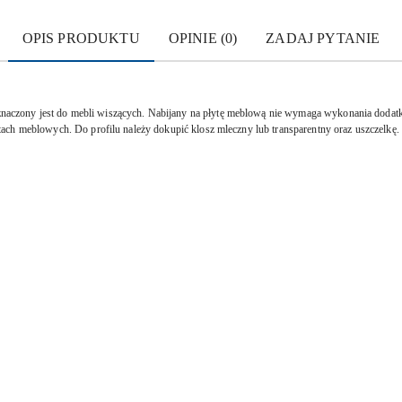
OPIS PRODUKTU
OPINIE (0)
ZADAJ PYTANIE
zony jest do mebli wiszących. Nabijany na płytę meblową nie wymaga wykonania dodatkow
ach meblowych. Do profilu należy dokupić klosz mleczny lub transparentny oraz uszczelkę.