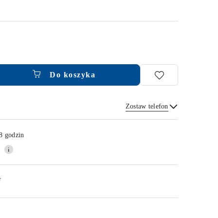
Do koszyka
Zostaw telefon
Wyślij
8 godzin
F