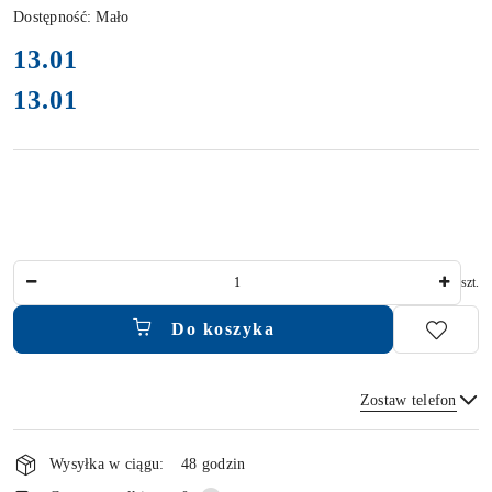
Dostępność:
Mało
cena:
13.01
13.01
Cena:
Ilość
szt.
Do koszyka
Zostaw telefon
Dostępność
i
Wysyłka w ciągu:
48 godzin