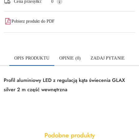
dostawa
Wyślij
Cena przesyłki:
0
Pobierz produkt do PDF
OPIS PRODUKTU
OPINIE (0)
ZADAJ PYTANIE
Profil aluminiowy LED z regulacją kąta świecenia GLAX
silver 2 m część wewnętrzna
Produkty
Podobne produkty
Pomiń karuzelę produktów