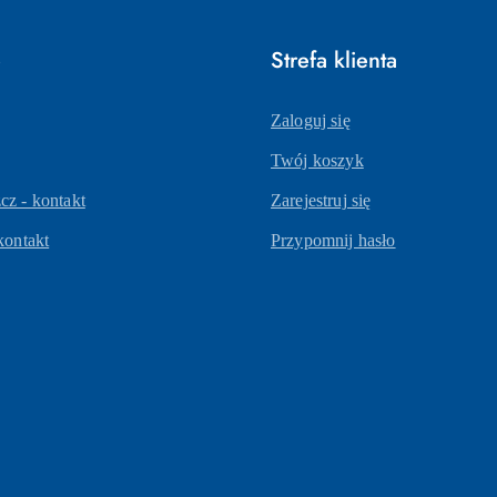
e
Strefa klienta
Zaloguj się
Twój koszyk
z - kontakt
Zarejestruj się
kontakt
Przypomnij hasło