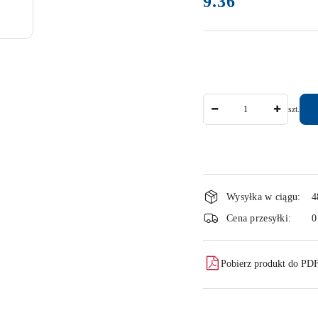
9.36
Ilość
szt.
Dostępność
Wysyłka w ciągu:
4
i
Cena przesyłki:
0
dostawa
Pobierz produkt do PD