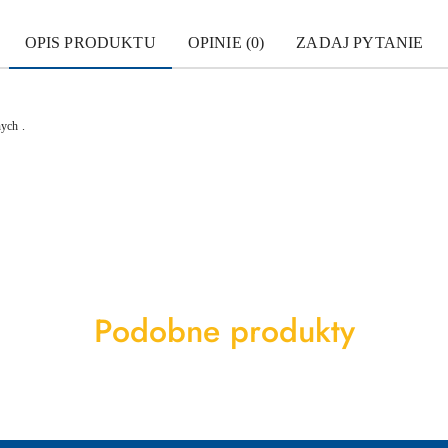
OPIS PRODUKTU
OPINIE (0)
ZADAJ PYTANIE
ych .
Produkty
Podobne produkty
o
statusie: