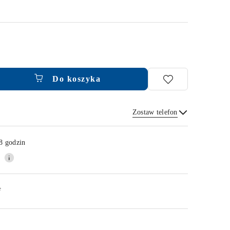
Do koszyka
Zostaw telefon
Wyślij
8 godzin
F