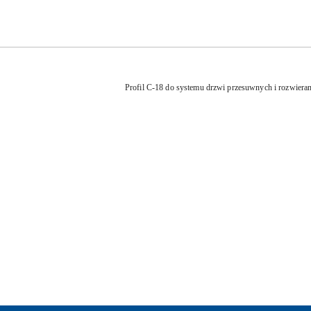
Profil C-18 do systemu drzwi przesuwnych i rozwieran
Pomiń karuzelę produktów