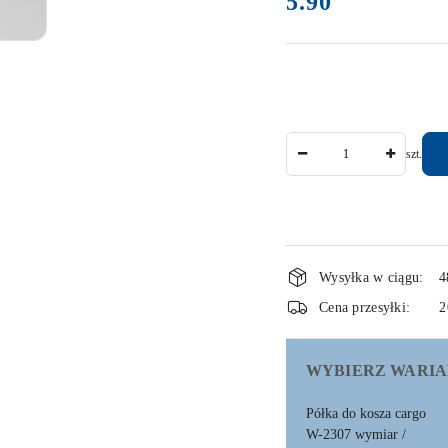
5.90
Ilość
szt.
Dostępność
Wysyłka w ciągu:
4
i
Cena przesyłki:
2
dostawa
WYBIERZ WARIA
Półka do kosza cargo
W-2307 wymiar /