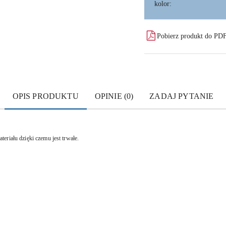
kolor:
Pobierz produkt do PD
OPIS PRODUKTU
OPINIE (0)
ZADAJ PYTANIE
eriału dzięki czemu jest trwałe.