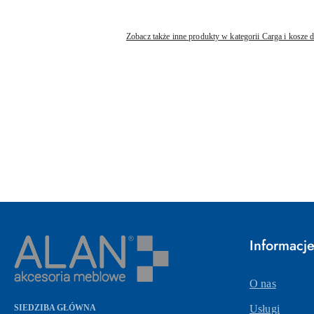
Zobacz także inne produkty w kategorii Carga i kosze 
Pomiń karuzelę produktów
Informacj
O nas
SIEDZIBA GŁÓWNA
Usługi