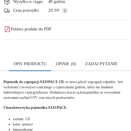
i
Wysyłka w ciągu:
48 godzin
dostawa
Wyślij
Cena przesyłki:
20.99
Pobierz produkt do PDF
OPIS PRODUKTU
OPINIE (0)
ZADAJ PYTANIE
Pojemnik do segregacji AXISPACE 15L
to
nowa jakość segregacji odpadów. J
est
wykonany z tworzywa sztucznego z cząsteczkami grafenu, który ma działanie
bakteriobójcze i antygrzybiczne. Dodatkowo kosze są kompatybilne ze wszystkimi
systemami szuflad GTV oraz innych producentów.
Charakterystyka pojemnika AXISPACE:
rozmiar: 15L
kolor: antracyt
plamoodporne