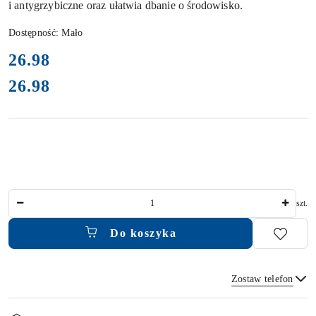
i antygrzybiczne oraz ułatwia dbanie o środowisko.
Dostępność:
Mało
cena:
26.98
26.98
Cena:
Ilość
szt.
Do koszyka
Zostaw telefon
Dostępność