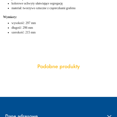
kolorowe uchwyty ułatwiające segregację
materiał: tworzywo sztuczne z cząsteczkami grafenu
Wymiary:
wysokość: 297 mm
długość: 296 mm
szerokość: 215 mm
Produkty
Podobne produkty
Pomiń karuzelę produktów
o
statusie:
Dane adresowe