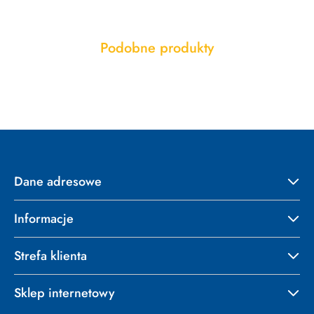
Produkty
Podobne produkty
Pomiń karuzelę produktów
o
statusie:
Dane adresowe
Informacje
Strefa klienta
Sklep internetowy