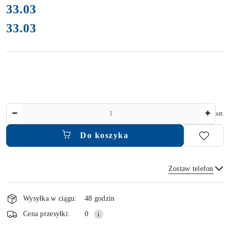
cena:
33.03
33.03
Cena:
Ilość
szt.
Do koszyka
Zostaw telefon
Dostępność
i
Wysyłka w ciągu:
48 godzin
dostawa
Wyślij
Cena przesyłki:
0