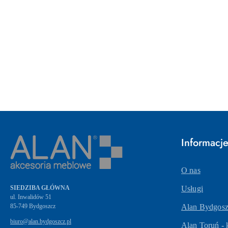
Pomiń karuzelę produktów
Informacj
O nas
SIEDZIBA GŁÓWNA
Usługi
ul. Inwalidów 51
Alan Bydgoszc
biuro@alan.bydgoszcz.pl
Alan Toruń - 