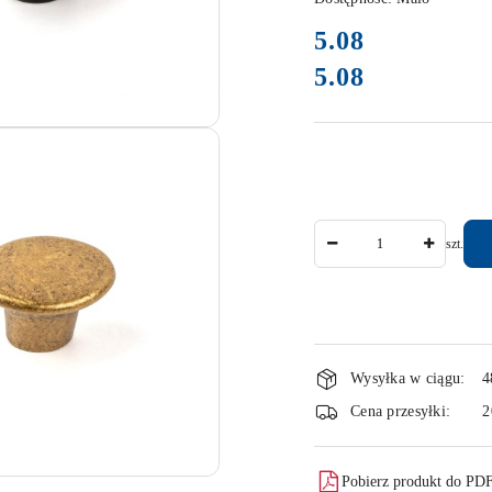
cena:
5.08
5.08
Cena:
Ilość
szt.
Dostępność
Wysyłka w ciągu:
4
i
Cena przesyłki:
2
dostawa
Pobierz produkt do PD