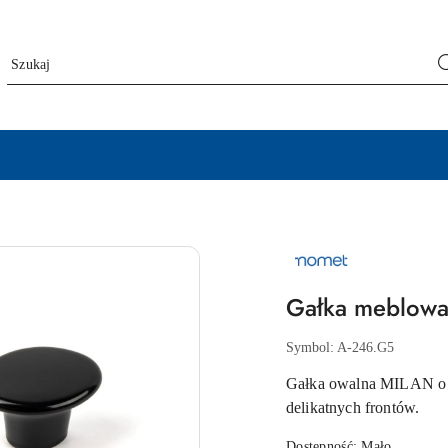
NAZWA
PRODUCENTA:
NOMET
Gałka meblowa
Symbol:
A-246.G5
Gałka owalna MILAN o kl
delikatnych frontów.
Dostępność:
Mało