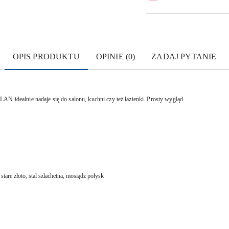
OPIS PRODUKTU
OPINIE (0)
ZADAJ PYTANIE
AN idealnie nadaje się do salonu, kuchni czy też łazienki. Prosty wygląd
stare złoto, stal szlachetna, mosiądz połysk