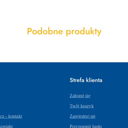
Produkty
Podobne produkty
o
statusie:
e
Strefa klienta
Zaloguj się
Twój koszyk
z - kontakt
Zarejestruj się
kontakt
Przypomnij hasło