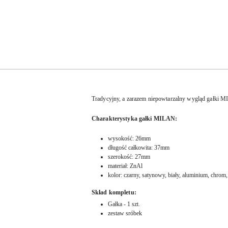
Tradycyjny, a zarazem niepowtarzalny wygląd gałki MIL
Charakterystyka gałki MILAN:
wysokość: 26mm
długość całkowita: 37mm
szerokość: 27mm
materiał: ZnAl
kolor: czarny, satynowy, biały, aluminium, chrom, 
Skład kompletu:
Gałka - 1 szt.
zestaw sróbek