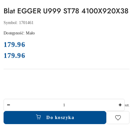
Blat EGGER U999 ST78 4100X920X38
Symbol:
1701461
Dostępność:
Mało
cena:
179.96
179.96
Cena:
Ilość
szt.
Do koszyka