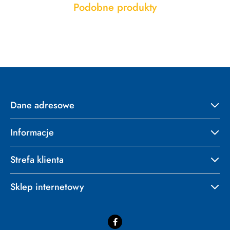
Produkty
Podobne produkty
Pomiń karuzelę produktów
o
statusie:
Dane adresowe
Informacje
Strefa klienta
Sklep internetowy