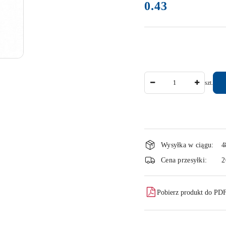
0.43
Cena:
Ilość
szt.
Dostępność
Wysyłka w ciągu:
4
i
Cena przesyłki:
2
dostawa
Pobierz produkt do PD