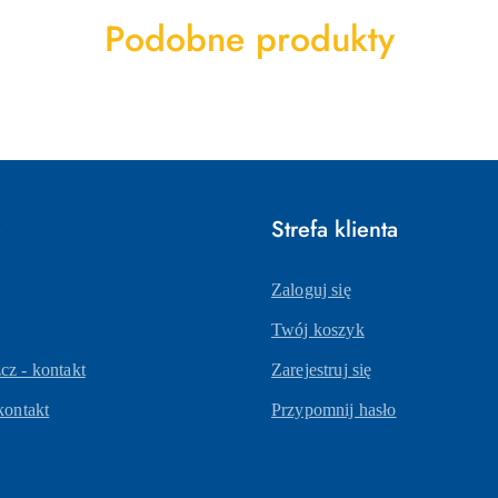
Produkty
Podobne produkty
o
statusie:
e
Strefa klienta
Zaloguj się
Twój koszyk
z - kontakt
Zarejestruj się
kontakt
Przypomnij hasło