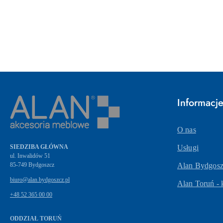
Pomiń karuzelę produktów
Informacj
O nas
SIEDZIBA GŁÓWNA
Usługi
ul. Inwalidów 51
Alan Bydgoszc
biuro@alan.bydgoszcz.pl
Alan Toruń - 
+48 52 365 00 00
ODDZIAŁ TORUŃ